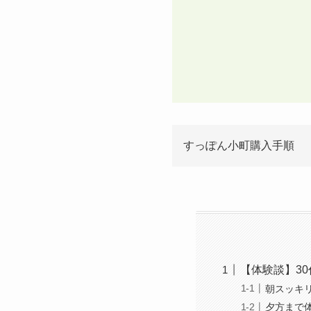
すっぽん小町購入手順
【体験談】3
朝スッキ
夕方まで