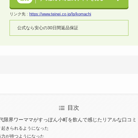
リンク先 :
https://www.teinei.co.jp/lp/komachi
公式なら安心の30日間返品保証
目次
0代限界ワーママがすっぽん小町を飲んで感じたリアルな口コミ
リ起きられるようになった
体力が持つようになった