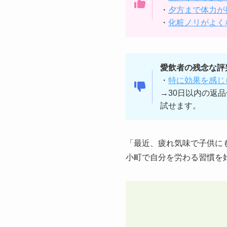
・
夕方まで体力が
・
化粧ノリがよく
愛飲者の残念な評
・
特に効果を感じ
→30日以内の返
試せます。
「最近、疲れ気味で子供に
小町で自分を労わる習慣を